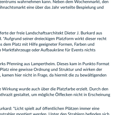
rtsteilzentrums wahrnehmen kann. Neben dem Wochenmarkt, den
ihnachtsmarkt eine über das Jahr verteilte Bespielung und
rte der freie Landschaftsarchitekt Dieter J. Burkard aus
. "Aufgrund seiner dreieckigen Platzform wirkt dieser recht
as dem Platz mit Hilfe geeigneter Formen, Farben und
ch Marktfahrzeuge oder Aufbaukräne für Events nichts
werks Pfenning aus Lampertheim. Dieses kam in Punkto Format
 Platz eine gewisse Ordnung und Struktur und wirken der
 kamen hier nicht in Frage, da hiermit die zu bewältigenden
e Wirkung wurde auch über die Platzfarbe erzielt. Durch den
thrazit gestaltet, um mögliche Ölflecken nicht in Erscheinung
rkard: "Licht spielt auf öffentlichen Plätzen immer eine
enstrahler montiert werden. Unter den Strahlern befinden sich