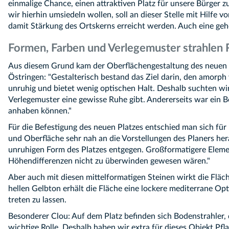
einmalige Chance, einen attraktiven Platz für unsere Bürger
wir hierhin umsiedeln wollen, soll an dieser Stelle mit Hilf
damit Stärkung des Ortskerns erreicht werden. Auch eine geh
Formen, Farben und Verlegemuster strahlen 
Aus diesem Grund kam der Oberflächengestaltung des neuen Pla
Östringen: "Gestalterisch bestand das Ziel darin, den amorph 
unruhig und bietet wenig optischen Halt. Deshalb suchten wir
Verlegemuster eine gewisse Ruhe gibt. Andererseits war ein 
anhaben können."
Für die Befestigung des neuen Platzes entschied man sich f
und Oberfläche sehr nah an die Vorstellungen des Planers he
unruhigen Form des Platzes entgegen. Großformatigere Elemente
Höhendifferenzen nicht zu überwinden gewesen wären."
Aber auch mit diesen mittelformatigen Steinen wirkt die Flä
hellen Gelbton erhält die Fläche eine lockere mediterrane Opt
treten zu lassen.
Besonderer Clou: Auf dem Platz befinden sich Bodenstrahler, di
wichtige Rolle. Deshalb haben wir extra für dieses Objekt Pfl