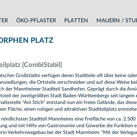
TER
ÖKO-PFLASTER
PLATTEN
MAUERN / STU
ORPHEN PLATZ
ilplatz [CombiStabil]
utscher Großstädte verfügen deren Stadtteile oft über keine ode
ansiedlungen, die Ortsteile zerschneiden und auf diese Weise 
auch der Mannheimer Stadtteil Sandhofen. Geprägt durch die Ansie
rtsteil der zweitgrößten Stadt Baden-Württembergs seit langem 
testelle "Am Stich" entstand nun ein freies Gelände, das dies
n Fläche, einen ruhigen und attraktiven Stadtteilplatz entstehe
nördlichsten Stadtteil Mannheims eine Freifläche von ca. 2.500 
tung und mit Hilfe von Gastronomie und Gewerbe die Funktion e
erin Verkehrswegebau bei der Stadt Mannheim: "Mit der Verlegun