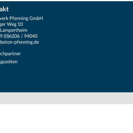
akt
werk Pfenning GmbH
ger Weg 10
 Lampertheim
49 (0)6206 / 94040
t)beton-pfenning.de
chpartner
gszeiten