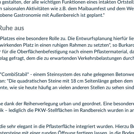
 zu gestalten, der alle wichtigen Funktionen eines intakten O
e von saisonalen Aktivitäten wie z.B. dem Maibaumfest und dem We
obene Gastronomie mit Außenbereich ist geplant."
Ruhe aus
tzes eine besondere Rolle zu. Die Entwurfsplanung hierfür liefe
wirkenden Platz in einen ruhigen Rahmen zu setzten", so Burkard
 für die Oberflächenbefestigung nach einem Pflastermaterial, d
Belag gefragt, dem die zu erwartenden Verkehrsbelastungen dur
ür "CombiStabil" - einem Steinsystem des nahe gelegenen Beton
ran: "Die quadratischen Steine mit 18 cm Seitenlänge geben dem
, wie sie heute häufig an vielen anderen Stellen zu sehen sind,
che dank der Reihenverlegung urban und geordnet. Eine besonder
ik – lediglich die PKW-Stellflächen im Randbereich wurden in an
e sehr elegant in die Pflasterfläche integriert wurden. Hierzu Bu
astersteine mit einer runden Öffnung fertigen lassen, in die Bod