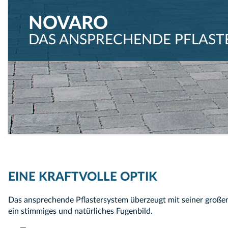
NOVARO
NOVARO
NOVARO
DAS ANSPRECHENDE PFLAST
NUANCIERENDER FARBTON.
NATÜRLICHES FUGENBILD.
EINE KRAFTVOLLE OPTIK
Das ansprechende Pflastersystem überzeugt mit seiner großen
ein stimmiges und natürliches Fugenbild.