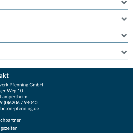
akt
werk Pfenning GmbH
ger Weg 10
 Lampertheim
49 (0)6206 / 94040
t)beton-pfenning.de
m
chpartner
ng
gszeiten