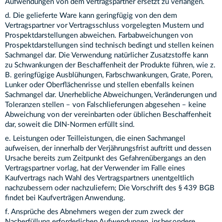
Aufwendungen von dem Vertragspartner ersetzt zu verlangen.
d. Die gelieferte Ware kann geringfügig von den dem
Vertragspartner vor Vertragsschluss vorgelegten Mustern und
Prospektdarstellungen abweichen. Farbabweichungen von
Prospektdarstellungen sind technisch bedingt und stellen keinen
Sachmangel dar. Die Verwendung natürlicher Zusatzstoffe kann
zu Schwankungen der Beschaffenheit der Produkte führen, wie z.
B. geringfügige Ausblühungen, Farbschwankungen, Grate, Poren,
Lunker oder Oberflächenrisse und stellen ebenfalls keinen
Sachmangel dar. Unerhebliche Abweichungen, Veränderungen und
Toleranzen stellen – von Falschlieferungen abgesehen – keine
Abweichung von der vereinbarten oder üblichen Beschaffenheit
dar, soweit die DIN-Normen erfüllt sind.
e. Leistungen oder Teilleistungen, die einen Sachmangel
aufweisen, der innerhalb der Verjährungsfrist auftritt und dessen
Ursache bereits zum Zeitpunkt des Gefahrenübergangs an den
Vertragspartner vorlag, hat der Verwender im Falle eines
Kaufvertrags nach Wahl des Vertragspartners unentgeltlich
nachzubessern oder nachzuliefern; Die Vorschrift des § 439 BGB
findet bei Kaufverträgen Anwendung.
f. Ansprüche des Abnehmers wegen der zum zweck der
Nacherfüllung erforderlichen Aufwendungen, insbesondere