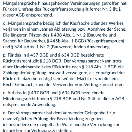
Mängelansprüche hinausgehenden Vereinbarungen getroffen hat.
Für den Umfang des Rückgriffsanspruchs gilt ferner Nr. 3 lit. j.
dieser AGB entsprechend.
o. Mängelansprüche bezüglich der Kaufsache oder des Werkes
verjähren in einem Jahr ab Ablieferung bzw. Abnahme der Sache.
Die längeren Fristen des § 438 Abs. 1 Nr. 2 (Bauwerke und
Sachen für Bauwerke), § 445b Abs. 1 BGB (Rückgriffsanspruch)
und § 634 a Abs. 1 Nr. 2 (Bauwerke) finden Anwendung.
p. Für das in § 437 BGB und § 634 BGB bezeichnete
Rücktrittsrecht gilt § 218 BGB. Der Vertragspartner kann trotz
einer Unwirksamkeit des Rücktritts nach § 218 Abs. 1 BGB die
Zahlung der Vergütung insoweit verweigern, als er aufgrund des
Rücktritts dazu berechtigt sein würde. Macht er von diesem
Recht Gebrauch, kann der Verwender vom Vertrag zurücktreten.
q. Auf das in § 437 BGB und § 634 BGB bezeichnete
Minderungsrecht finden § 218 BGB und Nr. 3 lit. d. dieser AGB
entsprechende Anwendung.
e. Der Vertragspartner hat dem Verwender Gelegenheit zur
unverzüglichen Prüfung der Beanstandung zu geben,
insbesondere die mangelhafte Ware und ihre Verpackung zur
Inspektion zur Verfügung zu stellen.