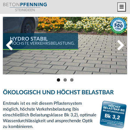
Toggl
HYDRO STABIL
HYDRO STABIL
HYDRO STABIL
HÖCHSTE VERKEHRSBELASTUNG.
OPTIMALE WASSERDURCHLÄSSIGKEIT.
ANSPRECHENDE OPTIK.
Zurück
Weiter
ÖKOLOGISCH UND HÖCHST BELASTBAR
Erstmals ist es mit diesem Pflastersystem
möglich, höchste Verkehrsbelastung (bis
einschließlich Belastungsklasse Bk 3,2), optimale
Wasserdurchlässigkeit und ansprechende Optik
zu kombinieren.