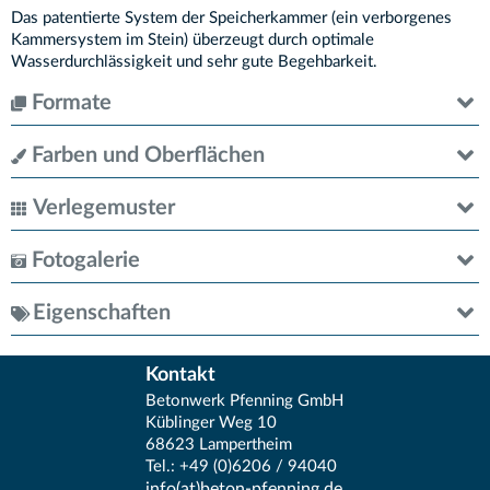
Das patentierte System der Speicherkammer (ein verborgenes
Kammersystem im Stein) überzeugt durch optimale
Wasserdurchlässigkeit und sehr gute Begehbarkeit.
Formate
Steindicke 10 cm
Farben und Oberflächen
Verlegemuster
Fotogalerie
Läuferverband, Dicke: 10 cm
Eigenschaften
18 x 30 cm
Das HYDRO STABIL System ist mit dem bewährten, allseitigen
Zur Systemergänzung sind aus dem COMBI STABIL
Kontakt
Verbundsystem ausgestattet. Gleich mehrere Verbundelemente
Pflastersystem nahezu alle Formate kompatibel. Die
an jeder Steinflanke übernehmen die Kraftschlüssigkeit in der
Betonwerk Pfenning GmbH
Verlegevorschläge COMBI STABIL zeigen Ihnen auch die
Pflasterdecke. Die Stabilität versteht sich systemumfassend.
Küblinger Weg 10
Gestaltungsmöglichkeiten in Kombination mit HYDRO STABIL.
68623 Lampertheim
Tel.: +49 (0)6206 / 94040
info(at)beton-pfenning.de