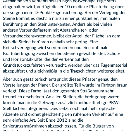
Aufnahme von Verkehrsbelastungen notwendige Fuge stets
eingehalten wird, verfügt dieser 10 cm dicke Pflasterbelag über
die so genannte D-Punkt-Fugensicherung. Bei der Verlegung der
Steine kommt es deshalb nur zu einer punktuellen, minimalen
Berührung an den Steinunterkanten. Anders als bei vielen
anderen Verbundpflastern mit Abstandhalter- oder
Verbundnockensystemen, bleibt der Anteil der Fläche, an dem
sich die Steine berühren deshalb sehr gering. Eine
Knirschverlegung wird so vermieden und eine optimale
Kraftübertragung zwischen den Steinen gewährleistet. Schub-
und Horizontalkräfte, die der Verkehr auf den
Grundstückszufahrten verursacht, werden über das Fugenmaterial
abgepuffert und gleichmäßig in die Tragschichten weitergeleitet.
Aber auch gestalterisch entspricht dieses Pflaster genau den
Vorstellungen der Planer. Der größte Teil wurde im Farbton braun
verlegt. Diese Farbe lässt den gesamten Straßenraum sehr
freundlich erscheinen. An allen Stellen, die breit genug waren,
konnte man in die Gehwege zusätzlich anthrazitfarbige PKW-
Stellflächen integrieren. Dies setzt noch mal mehr optische
Akzente und ordnet gleichzeitig den ruhenden Verkehr auf eine
sehr einfache Art. Seit Ende 2012 sind die
Sanierungsmaßnahmen abgeschlossen. Für die Bürger von