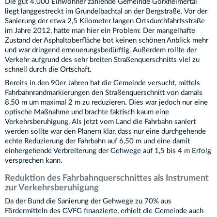
Die gut 4.000 Einwohner zählende Gemeinde Gorxheimertal
liegt langgestreckt im Grundelbachtal an der Bergstraße. Vor der
Sanierung der etwa 2,5 Kilometer langen Ortsdurchfahrtsstraße
im Jahre 2012, hatte man hier ein Problem: Der mangelhafte
Zustand der Asphaltoberfläche bot keinen schönen Anblick mehr
und war dringend erneuerungsbedürftig. Außerdem rollte der
Verkehr aufgrund des sehr breiten Straßenquerschnitts viel zu
schnell durch die Ortschaft.
Bereits in den 90er Jahren hat die Gemeinde versucht, mittels
Fahrbahnrandmarkierungen den Straßenquerschnitt von damals
8,50 m um maximal 2 m zu reduzieren. Dies war jedoch nur eine
optische Maßnahme und brachte faktisch kaum eine
Verkehrsberuhigung. Als jetzt vom Land die Fahrbahn saniert
werden sollte war den Planern klar, dass nur eine durchgehende
echte Reduzierung der Fahrbahn auf 6,50 m und eine damit
einhergehende Verbreiterung der Gehwege auf 1,5 bis 4 m Erfolg
versprechen kann.
Reduktion des Fahrbahnquerschnittes als Instrument
zur Verkehrsberuhigung
Da der Bund die Sanierung der Gehwege zu 70% aus
Fördermitteln des GVFG finanzierte, erhielt die Gemeinde auch